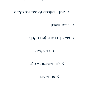
יומן - הערכה עצמית ורפלקציה
בניית שאלון
שאלון-בכיתה (עם מקרן)
רפלקציה
לוח משימות - קנבן
ענן מילים
הערכת עמיתים (כולל קישור לסדנת הדרכה)
כלים