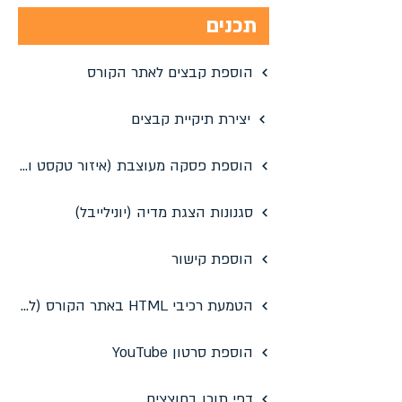
תכנים
הוספת קבצים לאתר הקורס
יצירת תיקיית קבצים
הוספת פסקה מעוצבת (איזור טקסט ומדיה)
סגנונות הצגת מדיה (יונילייבל)
הוספת קישור
הטמעת רכיבי HTML באתר הקורס (למשל Padlet או Google Slides)
הוספת סרטון YouTube
דפי תוכן בחוצצים