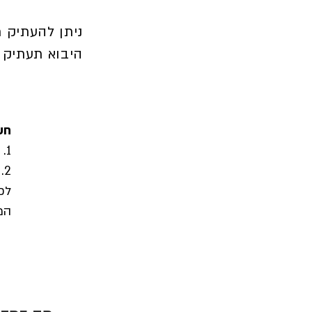
ניתן להעתיק 
היבוא תעתיק 
חש
1. ייבוא התכנים מועבר ללא פרטי הסטודנטים (שמות, ציונים ותכנים).
2
לכ
המ