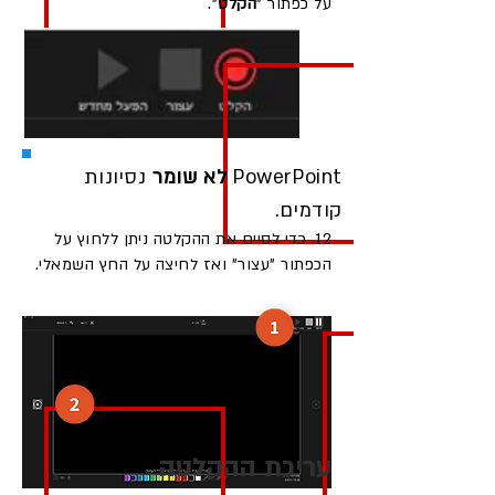
על כפתור "
הקלט
".
PowerPoint
לא שומר
נסיונות
קודמים.
12. כדי לסיים את ההקלטה ניתן ללחוץ על
הכפתור "עצור" ואז לחיצה על החץ השמאלי.
עריכת ההקלטה