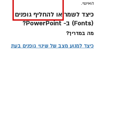
האישי.
כיצד לשמר או להחליף גופנים
(Fonts) ב- PowerPoint?
מה במדריך?
כיצד למנוע מצב של שינוי גופנים בעת
פתיחת מצגת מסוג PowerPoint
במחשב אחר?
כיצד לשנות בבת אחת את גופני
המצגת?
קיבוע גופנים במצגת
PowerPoint
חלק מגרסאות office יאפשרו
להטמיע גופנים במצגות. כך שגם