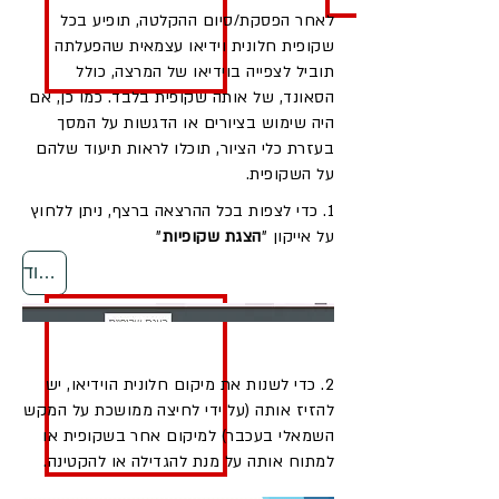
לאחר הפסקת/סיום ההקלטה, תופיע בכל
שקופית חלונית וידיאו עצמאית שהפעלתה
תוביל לצפייה בוידיאו של המרצה, כולל
הסאונד, של אותה שקופית בלבד. כמו כן, אם
היה שימוש בציורים או הדגשות על המסך
בעזרת כלי הציור, תוכלו לראות תיעוד שלהם
על השקופית.
1. כדי לצפות בכל ההרצאה ברצף, ניתן ללחוץ
על אייקון "
הצגת שקופיות
"
חזרה לראש העמוד
2. כדי לשנות את מיקום חלונית הוידיאו, יש
להזיז אותה (על ידי לחיצה ממושכת על המקש
השמאלי בעכבר) למיקום אחר בשקופית או
למתוח אותה על מנת להגדילה או להקטינה.