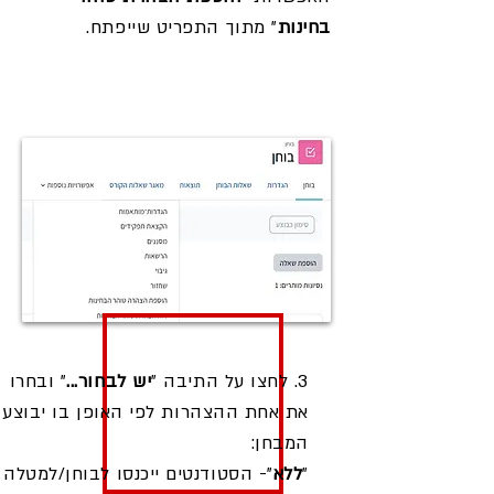
בחינות
" מתוך התפריט שייפתח.
3. לחצו על התיבה "
יש לבחור...
" ובחרו
את אחת ההצהרות לפי האופן בו יבוצע
המבחן:
"
ללא
"- הסטודנטים ייכנסו לבוחן/למטלה