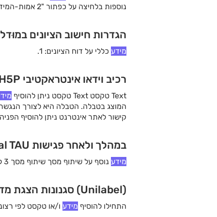
נוספות בלחיצה
לכל אמת
מידה
וכן משוב כללי להגשה כול
הגדרות חישוב הציונים במוּדל | rtualtau
מידע
כללי על דוח הציונים: 1.
רכיב וידאו אינטראקטיבי H5P ב-Moodle | virtualtau
Text טקסט Text טקסט ניתן להוסיף
מיד
המוצג בטבלה. הטבלה היא לצורך הנגש
קישור לאתר אינטרנט ניתן להוסיף הפניה
בעזרת טקסט או תמונות ויכול להכיל גם
במהלך ולאחר פגישות Zoom | Virtual TAU
מידע
נוסף על שיתוף מסך שיתוף מסך 3 לחיצה על "Share Screen " מאפשרת לשתף את מסך המחשב (או חלונות מסוימים
(Unilabel) סגנונות הצגת מדיה | virtualtau
התחילו להוסיף
מידע
ו/או טקסט לפי רצונכ