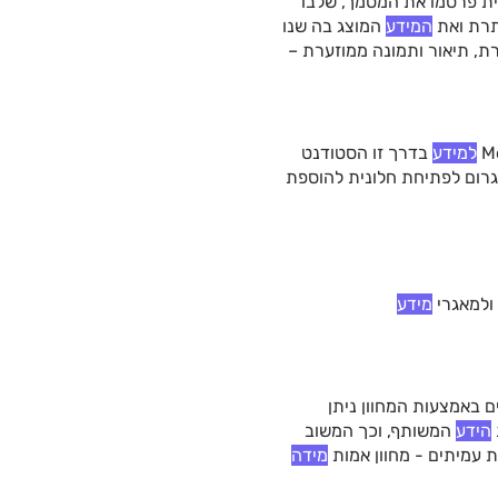
תית פרסמו את המסמך, שלבו
תרת ואת
המידע
המוצג בה שנו
ת, תיאור ותמונה ממוזערת –
למידע
בדרך זו הסטודנט
 יגרום לפתיחת חלונית להוספת
ולמאגרי
מידע
ים באמצעות המחוון ניתן
הידע
המשותף, וכך המשוב
 עמיתים - מחוון אמות
מידה