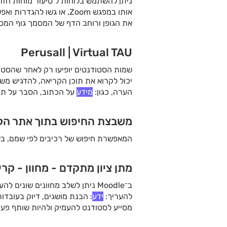
ניתן להשתמש בלוחות ל סיעור מוחות חזות
אותו במפגש Zoom, או גשו להגדרות ואפשרויות נוספות על ידי לחיצה על . 3 לחצו כאן
את הגופן ורוחב הדף של המסמך גוף המס
ניתן להוסיף כפתור קריאה לפעולה (Call-to-Action
Perusall | Virtual TAU
שמות הסטודנטים יופיעו רק לאחר שהסטודנט נכנס בפעם הרא
יכול לקרוא את תוכן הקריאה, להדגיש מ
הערה, כגון:
מידע
על הכתוב, הסבר על תה
משבצת החיפוש בתוך אתר הקורס | virtualtau 
המאפשרת חיפוש של רכיבים לפי שמם, באמ
מתן ציון מתקדם - מחוון - קריטרי
ב־Moodle ניתן לשלב מחוונים שונים להערכת
להעריך:
ידע
: הבנת מושגים, דיוק בעובדו
מסייע לסטודנט להעמיק ולהיות שותף פעי
מחוון הערכת עמיתים ברכיב הערכת עמית