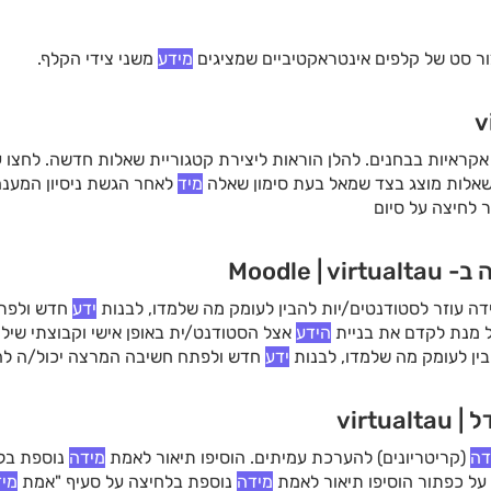
ר סט של קלפים אינטראקטיביים שמציגים
מידע
משני צידי הקלף.
קראיות בבחנים. להלן הוראות ליצירת קטגוריית שאלות חדשה. לחצו 
שאלות מוצג בצד שמאל בעת סימון שאלה
מיד
לאחר הגשת ניסיון המענה
לחיצה על סיום
Moodle
דה עוזר לסטודנטים/יות להבין לעומק מה שלמדו, לבנות
ידע
חדש ולפתח
ל מנת לקדם את בניית
הידע
אצל הסטודנט/ית באופן אישי וקבוצתי שילו
ין לעומק מה שלמדו, לבנות
ידע
חדש ולפתח חשיבה המרצה יכול/ה להי
ע
אצל הסטודנט/ית באופן אישי
virt
דה
(קריטריונים) להערכת עמיתים. הוסיפו תיאור לאמת
מידה
נוספת בל
על כפתור הוסיפו תיאור לאמת
מידה
נוספת בלחיצה על סעיף "אמת
מי