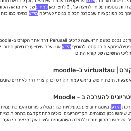
י , רישום הערות ,
ארגון
פרויקטים ו עבודה שיתופית , וכן להוראה חזו
למידע
שנו את מראה הכו
מך כל הפונקציות שבסרגל הכלים בנוסף לעריכת
מידע
בסיסי כמו כותר
שונה לרכיב Perusall דרך אתר הקורס ב-Moodle
שפטים/פסקאות בטקסט ולהוסיף
מידע
או שאלה שיסייעו לו סימון התוכן
ליכי החשיבה של קורא התוכן
ב-moodle
צעות תיבת חיפוש בראש עמוד הקורס וכן קיצורי דרך לאתרים שונים 
ונים להערכה ב - Moodle
הידע
, מיומנות וביצוע בפעילויות כגון: מטלה, פורום והערכת עמית
ת, שימוש נכון במונחים. הקריטריונים יכולים להתמקד גם בתהליך בניית
ל השימוש במחוון תורם ללמידה משמעותית ולשיח אקדמי איכותי הערכת
ים קיים מחוון אחד שמציג אמות
מידה
להערכה ולציון.