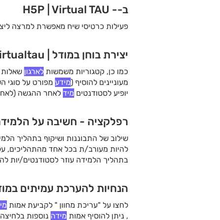
ב-- H5P | Virtual TAU
פעילות כרטיסי שיח מאפשרת למרצה ליצו
יצירת בוחן במודל | virtualtau
כמו כן, קטגוריות משמשות
לארגון
שאלות א
מעוניינים להוסיף (
מידע
מפורט על סוגי ה
יופיע לסטודנטים
מיד
לאחר ההגשה (לאחר 
רפלקציה - חשיבה על הלמידה ב-  | virtualtau
שילוב של התבוננות ושיקוף בתהליך הלמי
להיות מעורב/ת בכל אחד מהתהליכים, ע
בתהליך הלמידה עוזר לסטודנטים/יות להב
מנת להעריך ולקדם את תהליך בניית
היד
הנחיות להערכת עמיתים במודל | ualtau
לחצו על "עריכת מחוון " לקביעת אמות
מי
, ניתן להוסיף אמות
מידה
נוספות בלחיצה 